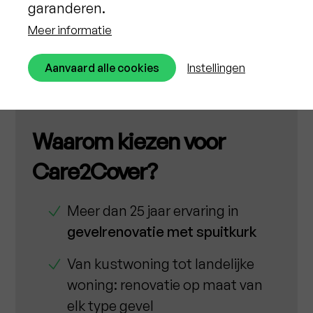
garanderen.
Gratis offerte
Meer informatie
Aanvaard alle cookies
Instellingen
Waarom kiezen voor
Care2Cover?
Meer dan 25 jaar ervaring in
gevelrenovatie met spuitkurk
Van kustwoning tot landelijke
woning: renovatie op maat van
elk type gevel