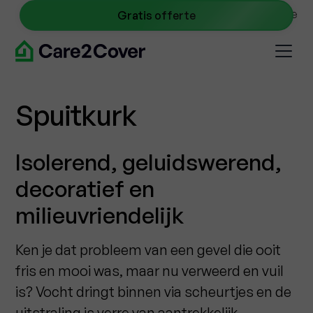
NL
0467 09 40 45
info@care2cover.be
Gratis offerte
Spuitkurk
Isolerend, geluidswerend,
decoratief en
milieuvriendelijk
Ken je dat probleem van een gevel die ooit
fris en mooi was, maar nu verweerd en vuil
is? Vocht dringt binnen via scheurtjes en de
uitstraling is verre van aantrekkelijk.