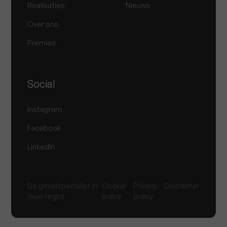
Realisaties
Nieuws
Over ons
Premies
Social
Instagram
Facebook
LinkedIn
De gevelspecialist in
Cookie
Privacy
Disclaimer
jouw regio!
policy
policy