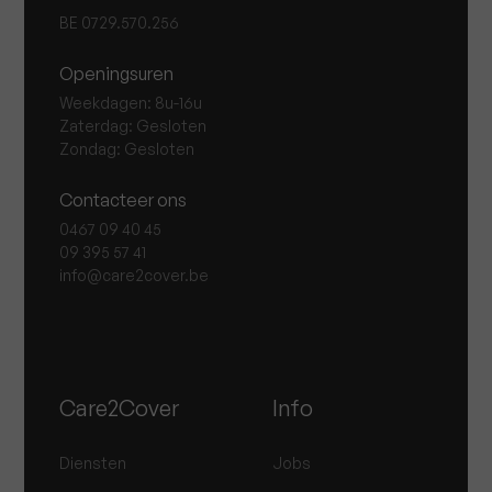
BE 0729.570.256
Openingsuren
Weekdagen: 8u-16u
Zaterdag: Gesloten
Zondag: Gesloten
Contacteer ons
0467 09 40 45
09 395 57 41
info@care2cover.be
Care2Cover
Info
Diensten
Jobs