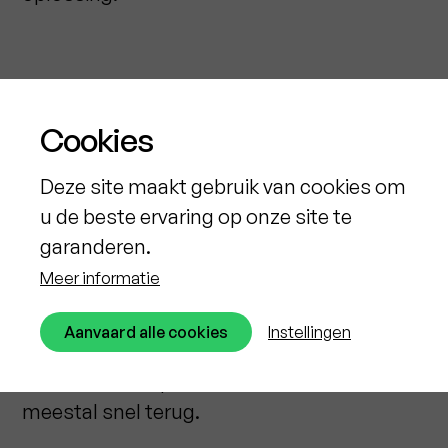
Schimmelvorming?
Cookies
Pak niet alleen het
Deze site maakt gebruik van cookies om
symptoom aan
u de beste ervaring op onze site te
garanderen.
Schimmels op muren of plafonds zijn vaak
Meer informatie
een duidelijk signaal van een onderliggend
vochtprobleem. Veel mensen reinigen of
Aanvaard alle cookies
Instellingen
overschilderen de plekken, maar zonder de
oorzaak aan te pakken komen schimmels
meestal snel terug.