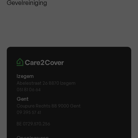
Gevelreiniging
Izegem
Abelestraat 26 8870 Izegem
051 81 06 64
Gent
Coupure Rechts 88 9000 Gent
09 395 57 41
BE 0729.570.256