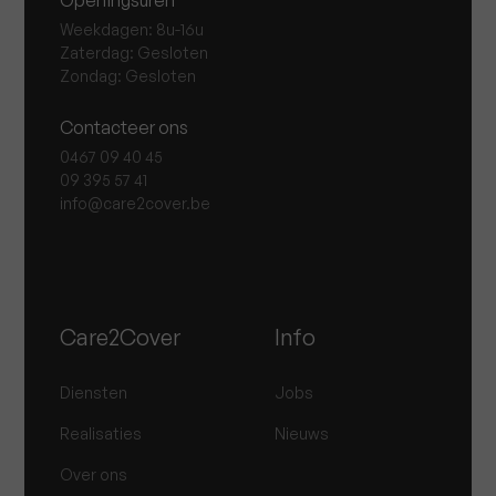
Openingsuren
Weekdagen: 8u-16u
Zaterdag: Gesloten
Zondag: Gesloten
Contacteer ons
0467 09 40 45
09 395 57 41
info@care2cover.be
Care2Cover
Info
Diensten
Jobs
Realisaties
Nieuws
Over ons