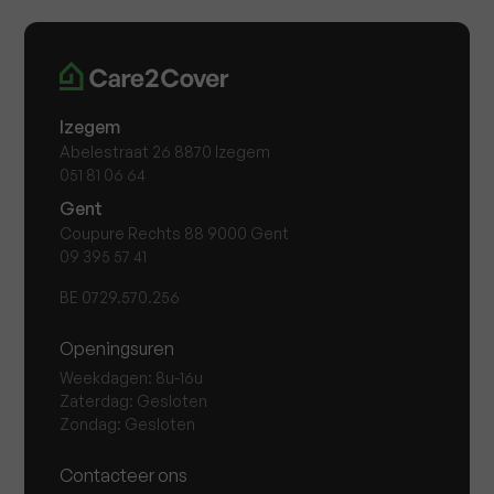
Izegem
Abelestraat 26 8870 Izegem
051 81 06 64
Gent
Coupure Rechts 88 9000 Gent
09 395 57 41
BE 0729.570.256
Openingsuren
Weekdagen: 8u-16u
Zaterdag: Gesloten
Zondag: Gesloten
Contacteer ons