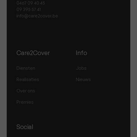
0467 09 40 45
09 395 57 41
info@care2cover.be
Care2Cover
Info
Diensten
Jobs
Realisaties
Nieuws
Over ons
Premies
Social