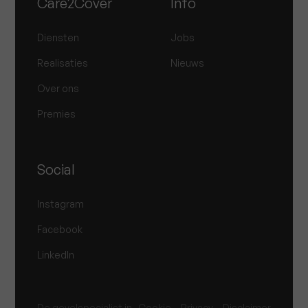
Care2Cover
Info
Diensten
Jobs
Realisaties
Nieuws
Over ons
Premies
Social
Instagram
Facebook
LinkedIn
De gevelspecialist in
Cookie
Privacy
Disclaimer