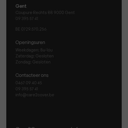
Gent
Coupure Rechts 88 9000 Gent
09 395 57 41
BE 0729.570.256
Openingsuren
Weekdagen: 8u-16u
Zaterdag: Gesloten
Zondag: Gesloten
Contacteer ons
0467 09 40 45
09 395 57 41
info@care2cover.be