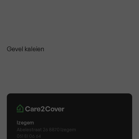
Gevel kaleien
Izegem
Abelestraat 26 8870 Izegem
051 81 06 64